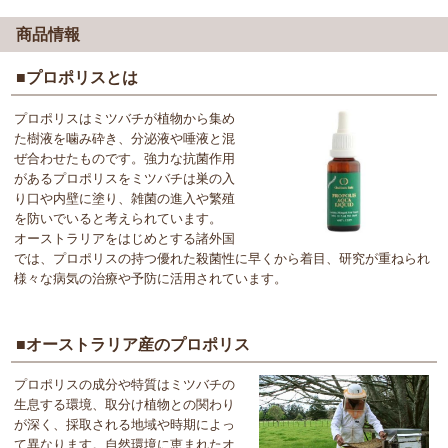
商品情報
■プロポリスとは
プロポリスはミツバチが植物から集め
た樹液を噛み砕き、分泌液や唾液と混
ぜ合わせたものです。強力な抗菌作用
があるプロポリスをミツバチは巣の入
り口や内壁に塗り、雑菌の進入や繁殖
を防いでいると考えられています。
オーストラリアをはじめとする諸外国
では、プロポリスの持つ優れた殺菌性に早くから着目、研究が重ねられ
様々な病気の治療や予防に活用されています。
■オーストラリア産のプロポリス
プロポリスの成分や特質はミツバチの
生息する環境、取分け植物との関わり
が深く、採取される地域や時期によっ
て異なります。自然環境に恵まれたオ