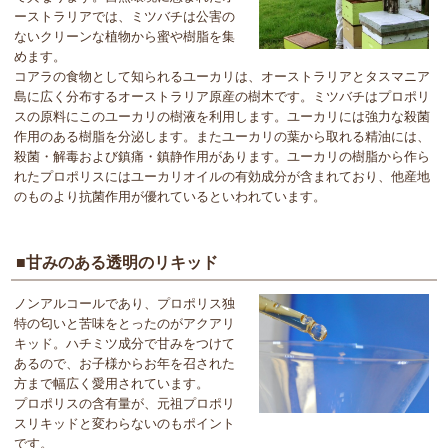
ーストラリアでは、ミツバチは公害の
ないクリーンな植物から蜜や樹脂を集
めます。
コアラの食物として知られるユーカリは、オーストラリアとタスマニア
島に広く分布するオーストラリア原産の樹木です。ミツバチはプロポリ
スの原料にこのユーカリの樹液を利用します。ユーカリには強力な殺菌
作用のある樹脂を分泌します。またユーカリの葉から取れる精油には、
殺菌・解毒および鎮痛・鎮静作用があります。ユーカリの樹脂から作ら
れたプロポリスにはユーカリオイルの有効成分が含まれており、他産地
のものより抗菌作用が優れているといわれています。
■甘みのある透明のリキッド
ノンアルコールであり、プロポリス独
特の匂いと苦味をとったのがアクアリ
キッド。ハチミツ成分で甘みをつけて
あるので、お子様からお年を召された
方まで幅広く愛用されています。
プロポリスの含有量が、元祖プロポリ
スリキッドと変わらないのもポイント
です。