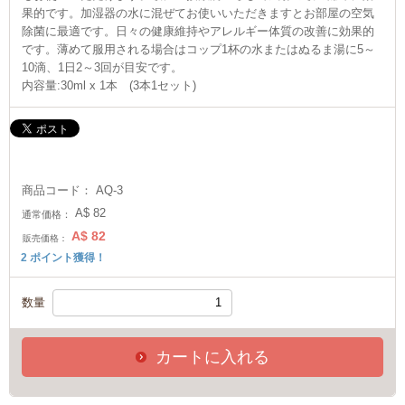
果的です。加湿器の水に混ぜてお使いいただきますとお部屋の空気
除菌に最適です。日々の健康維持やアレルギー体質の改善に効果的
です。薄めて服用される場合はコップ1杯の水またはぬるま湯に5～
10滴、1日2～3回が目安です。
内容量:30ml x 1本 (3本1セット)
商品コード：
AQ-3
A$
82
通常価格：
A$
82
販売価格：
2
ポイント獲得！
数量
カートに入れる